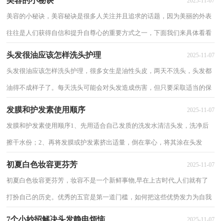
美容的小秘诀
2025-11-07
美容的小秘诀，美容秘诀是很多人关注并且追求的话题，因为美丽的外表
往往是人们获得自信和提升自尊心的重要方式之一，下面我们来具体看看
美容的小秘诀。 美容的小秘诀1首先，保...
头发很油应该怎样洗头护理
2025-11-07
头发很油应该怎样洗头护理，很多女生是油性头皮，两天不洗头，头发都
油得不成样子了。每天洗头可能会对头发造成伤害，但只要采取适当的保
护措施，对于头发很油应该怎样洗头护理 头...
发膜和护发素使用顺序
2025-11-07
发膜和护发素使用顺序1、先用适合自己发质的洗发水清洁头发，洗净后
擦干水份；2、再将发膜或护发素挤出适量，倒在掌心，将其涂在头发
上，以发中和发梢处为主，尽量不要粘染到头皮；3、将...
初夏白色妆容更芬芳
2025-11-07
初夏白色妆容更芬芳，妆容不是一个新鲜事物,早在上古时代,人们就有了
打扮自己的历史。优秀的五官是第一道门槛，如何把这些优势发力为自我
的风格辨识度，那就要靠妆容。下面介绍初...
7个小妙招解决头发静电烦恼
2025-11-07