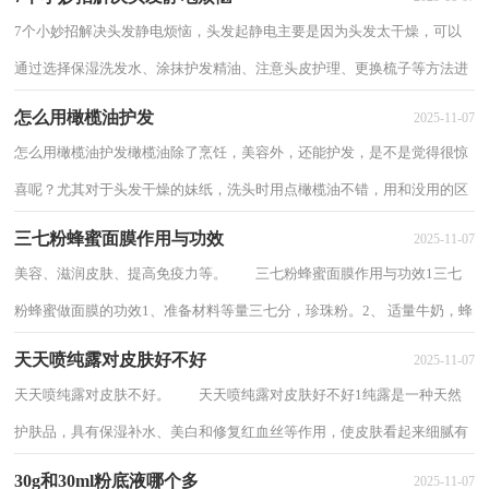
7个小妙招解决头发静电烦恼，头发起静电主要是因为头发太干燥，可以
通过选择保湿洗发水、涂抹护发精油、注意头皮护理、更换梳子等方法进
行缓解。下面分享7个小妙招解决头发静电...
怎么用橄榄油护发
2025-11-07
怎么用橄榄油护发橄榄油除了烹饪，美容外，还能护发，是不是觉得很惊
喜呢？尤其对于头发干燥的妹纸，洗头时用点橄榄油不错，用和没用的区
别会比较明显，橄榄油洗头后头发会更柔顺。如果你...
三七粉蜂蜜面膜作用与功效
2025-11-07
美容、滋润皮肤、提高免疫力等。 三七粉蜂蜜面膜作用与功效1三七
粉蜂蜜做面膜的功效1、准备材料等量三七分，珍珠粉。2、 适量牛奶，蜂
蜜，鸡蛋一个。3、 三七粉珍珠粉面膜：加入...
天天喷纯露对皮肤好不好
2025-11-07
天天喷纯露对皮肤不好。 天天喷纯露对皮肤好不好1纯露是一种天然
护肤品，具有保湿补水、美白和修复红血丝等作用，使皮肤看起来细腻有
光泽。然而如果天天喷纯露，皮肤营养过剩...
30g和30ml粉底液哪个多
2025-11-07