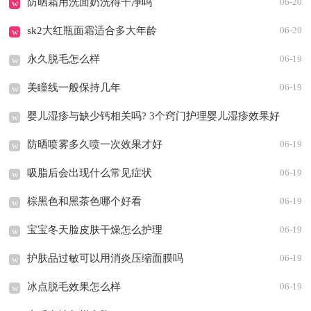
防晒霜用洗面奶洗得干净吗
06-20
w
sk2大红瓶面霜适合多大年龄
06-20
w
永久脱毛怎么样
06-19
w
美瞳线一般保持几年
06-19
w
婴儿湿疹与缺少钙相关吗? 3个窍门护理婴儿湿疹效果好
w
防晒喷雾多久喷一次效果才好
06-19
06-19
w
吸脂后会出现什么常见症状
06-19
w
棕黑色和黑茶色哪个好看
06-19
w
宝宝冬天脸皮肤干燥怎么护理
06-19
w
护肤品过敏可以用消炎压缩面膜吗
06-19
w
冰点脱毛效果怎么样
06-19
w