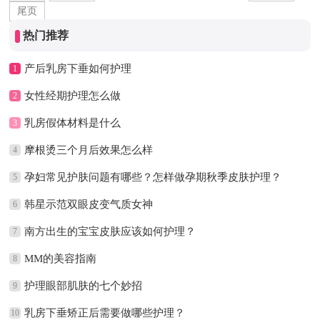
尾页
热门推荐
产后乳房下垂如何护理
1
女性经期护理怎么做
2
乳房假体材料是什么
3
摩根烫三个月后效果怎么样
4
孕妇常见护肤问题有哪些？怎样做孕期秋季皮肤护理？
5
韩星示范双眼皮变气质女神
6
南方出生的宝宝皮肤应该如何护理？
7
MM的美容指南
8
护理眼部肌肤的七个妙招
9
乳房下垂矫正后需要做哪些护理？
10