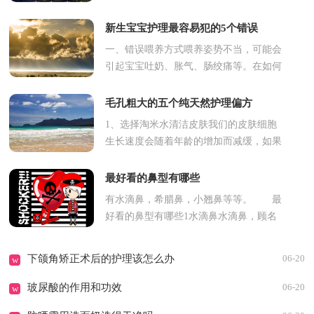
该选择与肤色相近的颜色，以获得最佳的
效果。这样，在不仔细观察的...
新生宝宝护理最容易犯的5个错误
一、错误喂养方式喂养姿势不当，可能会
引起宝宝吐奶、胀气、肠绞痛等。在如何
预防宝宝吐奶和缓解宝宝胀气上，总结了
2个小方法。1.保证正确喂养...
毛孔粗大的五个纯天然护理偏方
1、选择淘米水清洁皮肤我们的皮肤细胞
生长速度会随着年龄的增加而减缓，如果
美眉们每天坚持使用物理方法来去除皮肤
的角质，就可以有效清理粗大...
最好看的鼻型有哪些
有水滴鼻，希腊鼻，小翘鼻等等。 最
好看的鼻型有哪些1水滴鼻水滴鼻，顾名
思义是形状像水滴正要落下时形状而得
名，鼻尖高出鼻背，鼻头肉感饱满但是...
下颌角矫正术后的护理该怎么办
06-20
w
玻尿酸的作用和功效
06-20
w