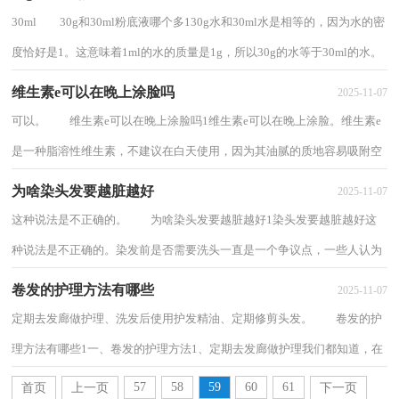
30ml 30g和30ml粉底液哪个多130g水和30ml水是相等的，因为水的密
度恰好是1。这意味着1ml的水的质量是1g，所以30g的水等于30ml的水。
但是，粉底液不同于水，它是一种悬浮液。悬浮...
维生素e可以在晚上涂脸吗
2025-11-07
可以。 维生素e可以在晚上涂脸吗1维生素e可以在晚上涂脸。维生素e
是一种脂溶性维生素，不建议在白天使用，因为其油腻的质地容易吸附空
气中的灰尘和污垢，并且具有光敏性，可能导...
为啥染头发要越脏越好
2025-11-07
这种说法是不正确的。 为啥染头发要越脏越好1染头发要越脏越好这
种说法是不正确的。染发前是否需要洗头一直是一个争议点，一些人认为
染发前不应该洗头，这样能够更好的上色，...
卷发的护理方法有哪些
2025-11-07
定期去发廊做护理、洗发后使用护发精油、定期修剪头发。 卷发的护
理方法有哪些1一、卷发的护理方法1、定期去发廊做护理我们都知道，在
烫完头发之后，其实我们的头发多多少少...
57
58
59
60
61
首页
上一页
下一页