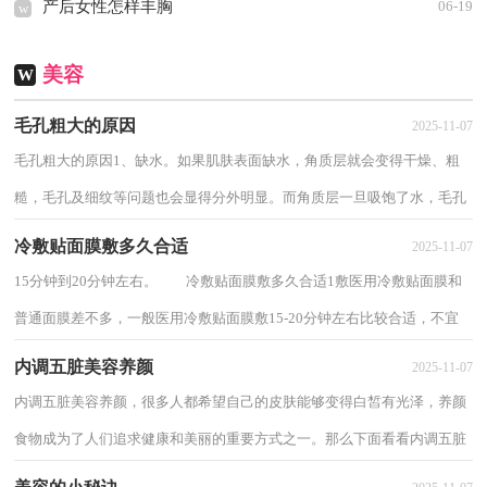
产后女性怎样丰胸
06-19
w
美容
W
毛孔粗大的原因
2025-11-07
毛孔粗大的原因1、缺水。如果肌肤表面缺水，角质层就会变得干燥、粗
糙，毛孔及细纹等问题也会显得分外明显。而角质层一旦吸饱了水，毛孔
周围的细胞也会膨胀起来，毛孔自然就变得不...
冷敷贴面膜敷多久合适
2025-11-07
15分钟到20分钟左右。 冷敷贴面膜敷多久合适1敷医用冷敷贴面膜和
普通面膜差不多，一般医用冷敷贴面膜敷15-20分钟左右比较合适，不宜
太短也不宜太长。到时间后直接取下，用手轻...
内调五脏美容养颜
2025-11-07
内调五脏美容养颜，很多人都希望自己的皮肤能够变得白皙有光泽，养颜
食物成为了人们追求健康和美丽的重要方式之一。那么下面看看内调五脏
美容养颜。 内调五脏美容养颜11：心与...