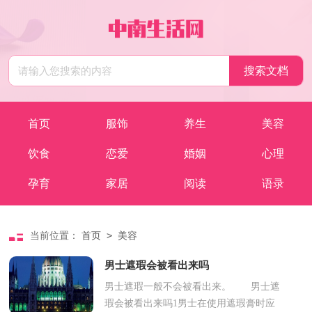
首页
服饰
养生
美容
饮食
恋爱
婚姻
心理
孕育
家居
阅读
语录
>
当前位置：
首页
美容
男士遮瑕会被看出来吗
男士遮瑕一般不会被看出来。 男士遮
瑕会被看出来吗1男士在使用遮瑕膏时应