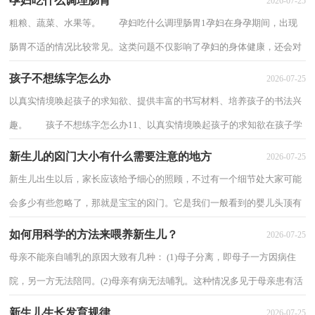
孕妇吃什么调理肠胃
2026-07-25
粗粮、蔬菜、水果等。 孕妇吃什么调理肠胃1孕妇在身孕期间，出现
肠胃不适的情况比较常见。这类问题不仅影响了孕妇的身体健康，还会对
胎儿的发育产生不利的影响。因此，孕妇要...
孩子不想练字怎么办
2026-07-25
以真实情境唤起孩子的求知欲、提供丰富的书写材料、培养孩子的书法兴
趣。 孩子不想练字怎么办11、以真实情境唤起孩子的求知欲在孩子学
书法初期，不建议一开始就进行写字训...
新生儿的囟门大小有什么需要注意的地方
2026-07-25
新生儿出生以后，家长应该给予细心的照顾，不过有一个细节处大家可能
会多少有些忽略了，那就是宝宝的囟门。它是我们一般看到的婴儿头顶有
一块柔软的，并且用眼仔细观察可以看到它跳...
如何用科学的方法来喂养新生儿？
2026-07-25
母亲不能亲自哺乳的原因大致有几种： (1)母子分离，即母子一方因病住
院，另一方无法陪同。(2)母亲有病无法哺乳。这种情况多见于母亲患有活
动性肺结核病、重症心、肾疾病、急性传...
新生儿生长发育规律
2026-07-25