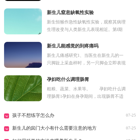
冒痊愈。但注意洗澡时间不要太长，水温
适当。身体比较虚弱，洗澡时间过长...
新生儿窒息缺氧性实验
新生恒猴作急性缺氧性实验，观察其病理
生理改变与人类新生儿表现相近。第Ⅰ期
(过度呼吸期)：缺氧初期，呼吸活动加
强，呼吸加深加快，心率稍增快，血压
新生儿能感觉的到疼痛吗
上...
新生儿痛感研究1、当医生在新生儿的一
只脚趾上采血样时，另一只脚会立即表现
出反抗。外科切割伤口的手术也会引发新
生儿尖声大哭，睡眠时的针刺...
孕妇吃什么调理肠胃
粗粮、蔬菜、水果等。 孕妇吃什么调
理肠胃1孕妇在身孕期间，出现肠胃不适
的情况比较常见。这类问题不仅影响了孕
妇的身体健康，还会对胎儿的...
孩子不想练字怎么办
07-25
w
新生儿的囟门大小有什么需要注意的地方
07-25
w