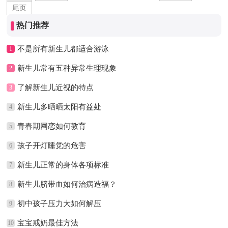
尾页
热门推荐
不是所有新生儿都适合游泳
1
新生儿常有五种异常生理现象
2
了解新生儿近视的特点
3
新生儿多晒晒太阳有益处
4
青春期网恋如何教育
5
孩子开灯睡觉的危害
6
新生儿正常的身体各项标准
7
新生儿脐带血如何治病造福？
8
初中孩子压力大如何解压
9
宝宝戒奶最佳方法
10