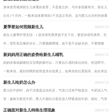
身体发育规律新生儿体重的发育，不是孤立的，与许多因素有关。新生儿
出生1个月内，一般来说体重增加1千克是正常的。这与婴儿出生时的体重
密切相关。出生体重越大，满月后体重相对越...
夏季要如何照顾新生儿
2026-07-25
新生儿夏季护理支招：1.坚持母乳喂养孩子生下后，要坚持母乳喂养。另
外，母乳有足够的水分，只要频频喂哺，孩子是不会缺水的。不要喂糖
水，糖水会影响孩子的食欲。2.合理的穿衣天气炎热...
新妈妈用正确的姿势给新生儿哺乳
2026-07-25
妈妈坐着或躺着给宝宝喂奶都可以，只要自己感到体位轻松、舒适即可。
一般来说，最好的喂奶姿势是坐在低凳上，如果坐的位置较高，如在床边
上，可把一只脚放在一个脚踏上，或让身体靠在椅...
新生儿呛奶怎么办
2026-07-25
婴儿吐牛奶时，由于活塞盖运动失灵，气管口没有严格盖住，牛奶误入气
管，被称为窒息牛奶，婴儿不能吐出窒息进入呼吸道的牛奶。因此，气管
机械堵塞，呼吸困难缺氧严重，被称为窒息牛奶窒息。...
正确面对新生儿特殊生理现象
2026-07-25