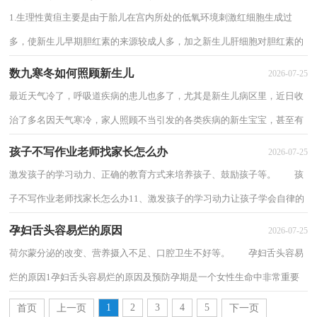
1.生理性黄疸主要是由于胎儿在宫内所处的低氧环境刺激红细胞生成过
多，使新生儿早期胆红素的来源较成人多，加之新生儿肝细胞对胆红素的
摄取、结合及排泄功能差，故可引起生理性黄...
数九寒冬如何照顾新生儿
2026-07-25
最近天气冷了，呼吸道疾病的患儿也多了，尤其是新生儿病区里，近日收
治了多名因天气寒冷，家人照顾不当引发的各类疾病的新生宝宝，甚至有
些是刚从病区出院没两天，因天冷家人护理不好又...
孩子不写作业老师找家长怎么办
2026-07-25
激发孩子的学习动力、正确的教育方式来培养孩子、鼓励孩子等。 孩
子不写作业老师找家长怎么办11、激发孩子的学习动力让孩子学会自律的
第一步，就是从“要我做”到“我要做...
孕妇舌头容易烂的原因
2026-07-25
荷尔蒙分泌的改变、营养摄入不足、口腔卫生不好等。 孕妇舌头容易
烂的原因1孕妇舌头容易烂的原因及预防孕期是一个女性生命中非常重要
的时期，既要关注自身健康，也要注意宝...
1
2
3
4
5
首页
上一页
下一页