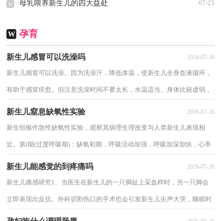
母乳喂养新生儿的四大益处
07-25
w
孕育
W
新生儿感冒可以洗澡吗
2026-07-26
新生儿感冒可以洗澡。因为洗澡汗，降低体温，使新生儿全身血液循环，
有助于感冒痊愈。但注意洗澡时间不要太长，水温适当。身体比较虚弱，
洗澡时间过长会消耗身体的能量，反而会加重感冒...
新生儿窒息缺氧性实验
2026-07-26
新生恒猴作急性缺氧性实验，观察其病理生理改变与人类新生儿表现相
近。第Ⅰ期(过度呼吸期)：缺氧初期，呼吸活动加强，呼吸加深加快，心率
稍增快，血压上升伴轻度呼吸性酸中毒，血pH&gt;7.25，...
新生儿能感觉的到疼痛吗
2026-07-26
新生儿痛感研究1、当医生在新生儿的一只脚趾上采血样时，另一只脚会
立即表现出反抗。外科切割伤口的手术也会引发新生儿尖声大哭，睡眠时
的针刺会唤醒半数以上的新生儿，并且他们...