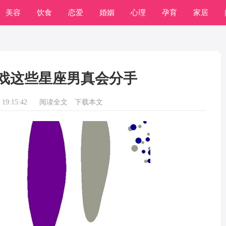
美容
饮食
恋爱
婚姻
心理
孕育
家居
戏这些星座男真会分手
19:15:42
阅读全文
下载本文