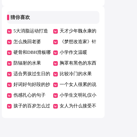
备】
因为什么
猜你喜欢
5大消脂运动打造
天才少年魏永康的
诱人身材
怎么挽回老婆
经历
《梦想改造家》针
硬骨和DBH滑板哪
对网络争议做出回
小学作文温暖
个好
防辐射的水果
应
胸罩有黑色的东西
适合男孩过生日的
洗不掉
比较冷门的水果
句子8岁
好词好句好段的抄
一个女人很累的说
写大全
伤感扎心的句子
说
小学生文明礼仪小
孩子的百岁怎么过
知识
女人为什么接受不
了男人心灵出轨