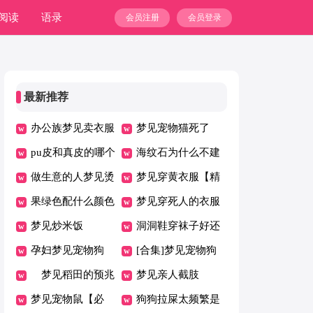
阅读
语录
会员注册
会员登录
最新推荐
办公族梦见卖衣服
梦见宠物猫死了
pu皮和真皮的哪个
海纹石为什么不建
好
做生意的人梦见烫
议买
梦见穿黄衣服【精
衣服
果绿色配什么颜色
华】
梦见穿死人的衣服
好看
梦见炒米饭
洞洞鞋穿袜子好还
孕妇梦见宠物狗
是光脚穿好
[合集]梦见宠物狗
[精品]
梦见稻田的预兆
活了
梦见亲人截肢
梦见宠物鼠【必
狗狗拉屎太频繁是