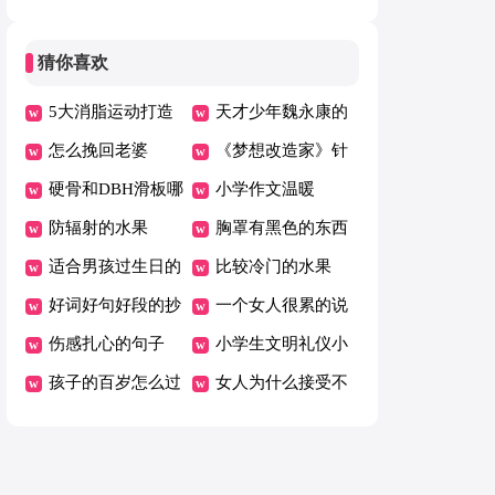
（精选）
猜你喜欢
5大消脂运动打造
天才少年魏永康的
诱人身材
怎么挽回老婆
经历
《梦想改造家》针
硬骨和DBH滑板哪
对网络争议做出回
小学作文温暖
个好
防辐射的水果
应
胸罩有黑色的东西
适合男孩过生日的
洗不掉
比较冷门的水果
句子8岁
好词好句好段的抄
一个女人很累的说
写大全
伤感扎心的句子
说
小学生文明礼仪小
孩子的百岁怎么过
知识
女人为什么接受不
了男人心灵出轨