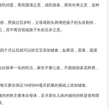
般吃鸡蛋，寓有圆满之意，或吃面条，寓有长寿之意，这种
习俗，男孩过百岁时，父母请剃头师傅把孩子的头发剃掉，
毛，其中寓含祝福孩子长命百岁之意。
了四个月以后就可以给宝宝添加辅食，如果泥，蛋黄，蔬菜
适合比较单一化的吃法，家长不要心急，不能搞很多花样煮，
天要在保证700到800毫升奶量的基础上添加辅食。
储存的铁主要来自母体，足月新生儿体内储存的铁是很有限
铁。