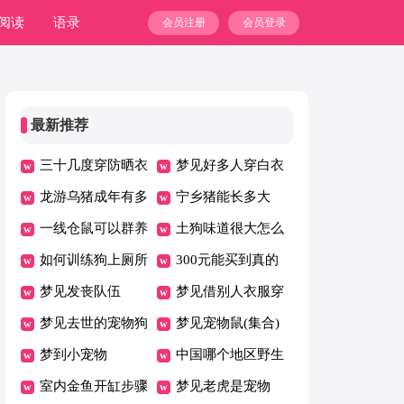
阅读
语录
会员注册
会员登录
最新推荐
三十几度穿防晒衣
梦见好多人穿白衣
热吗
龙游乌猪成年有多
服办丧事
宁乡猪能长多大
大
一线仓鼠可以群养
土狗味道很大怎么
吗
如何训练狗上厕所
解决
300元能买到真的
梦见发丧队伍
缅甸翡翠吗
梦见借别人衣服穿
梦见去世的宠物狗
梦见宠物鼠(集合)
梦到小宠物
中国哪个地区野生
室内金鱼开缸步骤
鹦鹉比较多
梦见老虎是宠物