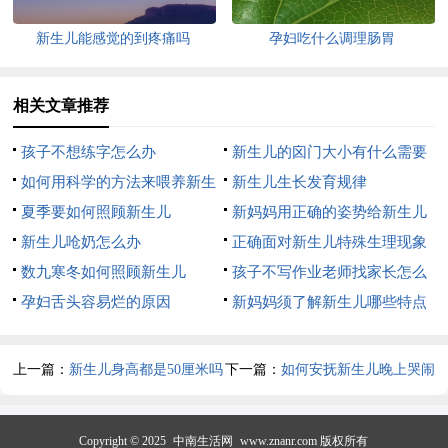
新生儿能感觉的到疼痛吗
孕妇吃什么调理肠胃
相关文章推荐
孩子不想练字怎么办
新生儿的囟门大小有什么需要
如何用科学的方法来喂养新生
注意的地方
新生儿生长发育规律
儿？
夏季要如何照顾新生儿
新妈妈用正确的姿势给新生儿
新生儿呛奶怎么办
哺乳
正确面对新生儿特殊生理现象
数九寒冬如何照顾新生儿
孩子不写作业老师找家长怎么
孕妇舌头容易烂的原因
办
新妈妈须了解新生儿哪些特点
上一篇：
新生儿身高都是50厘米吗
下一篇：
如何安抚新生儿晚上哭闹
Copyright © 2025
中南生活网
www.znanr.com 版权所有