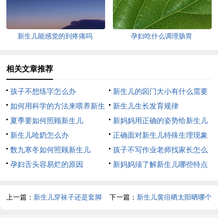
新生儿能感觉的到疼痛吗
孕妇吃什么调理肠胃
相关文章推荐
孩子不想练字怎么办
新生儿的囟门大小有什么需要
如何用科学的方法来喂养新生
注意的地方
新生儿生长发育规律
儿？
夏季要如何照顾新生儿
新妈妈用正确的姿势给新生儿
新生儿呛奶怎么办
哺乳
正确面对新生儿特殊生理现象
数九寒冬如何照顾新生儿
孩子不写作业老师找家长怎么
孕妇舌头容易烂的原因
办
新妈妈须了解新生儿哪些特点
上一篇：
新生儿穿袜子还是套脚
下一篇：
新生儿黄疸晒太阳晒哪个
部位退的快